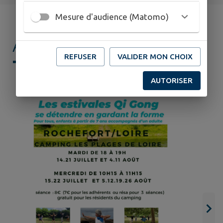
Mesure d'audience (Matomo)
AGENDA DE
MON
REFUSER
VALIDER MON CHOIX
TERRITOIRE
AUTORISER
C