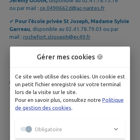
Jérémy GOUIN,
disponible au
02.41.78.73.76
ou par mail :
ce.0490662d@ac-nantes.fr
✔
Pour l’école privée St Joseph, Madame Sylvie
Garreau
, disponible au 02.41.78.79.03 ou par
mail :
rochefort.stjoseph@ec49.fr
Gérer mes cookies 🍪
Publié par la Mairie
Ce site web utilise des cookies. Un cookie est
PLUS D'INFORMATIONS
un petit fichier enregistré sur votre terminal
https://www.rochefortsurloire.fr/page/etablissements_scolaires
lors de la visite sur le site.
Pour en savoir plus, consultez notre
Politique
de gestion des cookies
.
Obligatoire