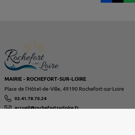
MAIRIE - ROCHEFORT-SUR-LOIRE
Place de l'Hôtel-de-Ville, 49190 Rochefort-sur-Loire
02.41.78.70.24
accueil@rochefortsurloire.fr
M'Y RENDRE
www.rochefortsurloire.fr/