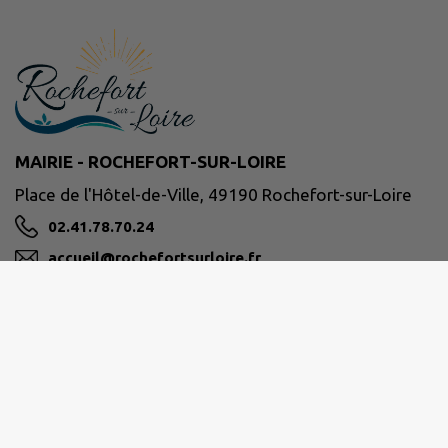
MAIRIE - ROCHEFORT-SUR-LOIRE
Place de l'Hôtel-de-Ville, 49190 Rochefort-sur-Loire
02.41.78.70.24
accueil@rochefortsurloire.fr
M'Y RENDRE
www.rochefortsurloire.fr/