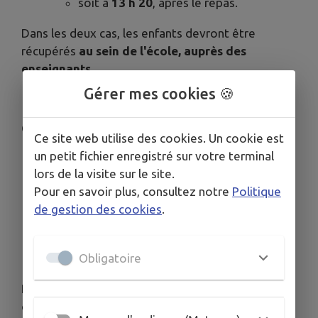
soit à
13 h 20
, après le repas.
Dans les deux cas, les enfants devront être
récupérés
au sein de l'école, auprès des
enseignants
.
Gérer mes cookies 🍪
Concernant le périscolaire :
Ce site web utilise des cookies. Un cookie est
un petit fichier enregistré sur votre terminal
Les mesures de désinscription habituelles
lors de la visite sur le site.
des enfants inscrits au périscolaire devront
Pour en savoir plus, consultez notre
Politique
être réalisées pour les enfants qui ne
de gestion des cookies
.
fréquenteraient pas le service sur cette
période.
Obligatoire
Par ailleurs, nous invitons les familles à veiller à
ce que chaque enfant soit muni :