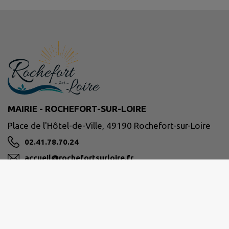
MAIRIE - ROCHEFORT-SUR-LOIRE
Place de l'Hôtel-de-Ville, 49190 Rochefort-sur-Loire
02.41.78.70.24
accueil@rochefortsurloire.fr
M'Y RENDRE
www.rochefortsurloire.fr/