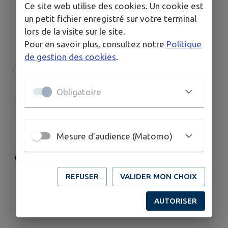
Ce site web utilise des cookies. Un cookie est
un petit fichier enregistré sur votre terminal
lors de la visite sur le site.
Pour en savoir plus, consultez notre
Politique
de gestion des cookies
.
COORDONNÉES
Rue des Écoles, Rochefort-sur-Loire
Obligatoire
apel.rochefort.stjoseph@ec49.net
www.apel.fr/decouvrirlapel/quisommesnous/q...
02 41 78 79 03
Mesure d'audience (Matomo)
REFUSER
VALIDER MON CHOIX
AUTORISER