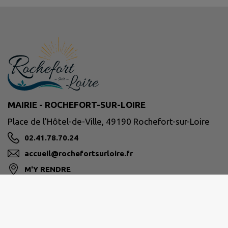
MAIRIE - ROCHEFORT-SUR-LOIRE
Place de l'Hôtel-de-Ville, 49190 Rochefort-sur-Loire
02.41.78.70.24
accueil@rochefortsurloire.fr
M'Y RENDRE
www.rochefortsurloire.fr/