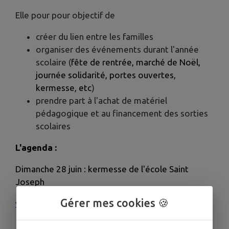
Elle pour pour objectif de
créer du lien entre les familles
organiser des événements durant l'année
scolaire (
fête de rentrée, marché de Noël,
journée solidarité, portes ouvertes,
kermesse, etc
)
prendre part à l'achat de matériel
pédagogique et au financement des sorties
scolaires
L'agenda :
Dimanche 28 juin : kermesse de l'école Saint
Joseph
Gérer mes cookies 🍪
www.rochefort-stjoseph.fr