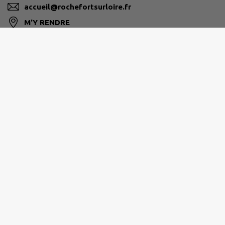
accueil@rochefortsurloire.fr
M'Y RENDRE
www.rochefortsurloire.fr/
Horaires d'ouverture
📆 du lundi au vendredi